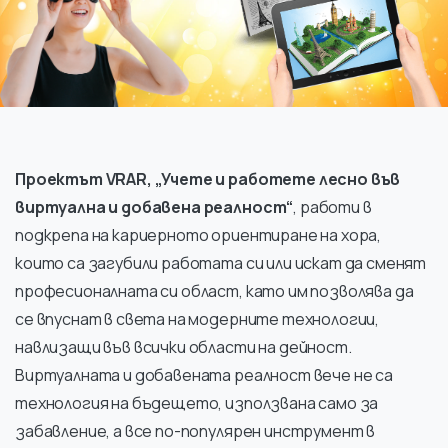
Проектът VRAR, „Учете и работете лесно във
виртуална и добавена реалност“
, работи в
подкрепа на кариерното ориентиране на хора,
които са загубили работата си или искат да сменят
професионалната си област, като им позволява да
се впуснат в света на модерните технологии,
навлизащи във всички области на дейност.
Виртуалната и добавената реалност вече не са
технология на бъдещето, използвана само за
забавление, а все по-популярен инструмент в