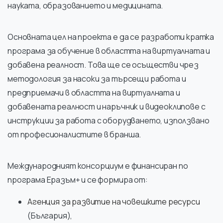
науката, образованието и медицината.
Основната цел на проекта е да се разработи кратка
програма за обучение в областта на виртуалната и
добавена реалност. Това ще се осъществи чрез
методология за насоки за търсещи работа и
предприемачи в областта на виртуалната и
добавената реалност и наръчник и видеоклипове с
инструкции за работа с оборудването, използвано
от професионалистите в бранша.
Международният консорциум е финансиран по
програма Еразъм+ и се формира от:
Агенция за развитие на човешките ресурси
(България),