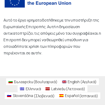
Αυτό το έργο χρηματοδοτήθηκε με την υποστήριξη της
Ευρωπαϊκής Επιτροπής.
Αυτή η δημοσίευση
αντικατοπτρίζει τις απόψεις μόνο του συγγραφέα και η
Επιτροπή δεν μπορεί να θεωρηθεί υπεύθυνη για
οποιαδήποτε χρήση των πληροφοριών που
περιέχονται σε αυτήν.
Български
(
Βουλγαρικά
)
English
(
Αγγλικά
)
Ελληνικά
Latviešu
(
Λετονικά
)
Slovenščina
(
Σλοβενικά
)
Español
(
Ισπανικά
)