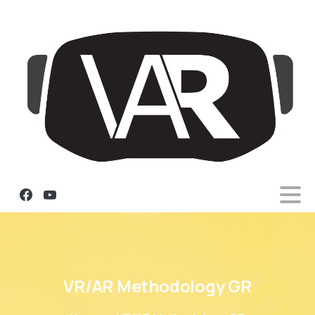
VR/AR
Methodology
GR