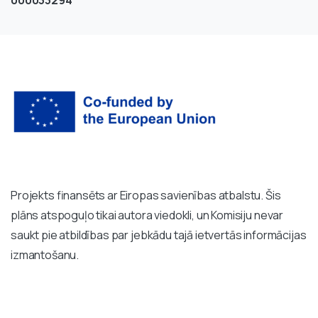
000033294
Projekts finansēts ar Eiropas savienības atbalstu. Šis
plāns atspoguļo tikai autora viedokli, un Komisiju nevar
saukt pie atbildības par jebkādu tajā ietvertās informācijas
izmantošanu.