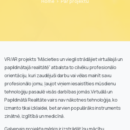
Home
Par projektu
VR/AR projekts “Mācieties un viegli strādājiet virtuālajā un
papildinātajā realitātē” atbalsta to cilvēku profesionālo
orientāciju, kuri zaudējuši darbu vai vēlas mainīt savu
profesionālo jomu, ļaujot viņiem iesaistīties mūsdienu
tehnoloģiju pasaulē visās darbības jomās.Virtuālā un
Papildinātā Realitāte vairs nav nākotnes tehnoloģija, ko
izmanto tikai izklaidei, bet arvien populārāks instruments
zinātnē, izglītībā un medicīnā.
Galvenais projekta mērķis ir izstrādāt īsu mācību